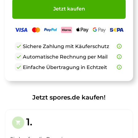
Jetzt kaufen
check
Sichere Zahlung mit Käuferschutz
info_outline
check
Automatische Rechnung per Mail
info_outline
check
Einfache Übertragung in Echtzeit
info_outline
Jetzt spores.de kaufen!
1.
shopping_cart