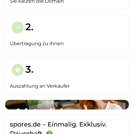
Sie kaufen die Domain
2.
arrow_forward
Übertragung zu Ihnen
3.
paid
Auszahlung an Verkäufer
spores.de – Einmalig. Exklusiv.
Dauerhaft.
help