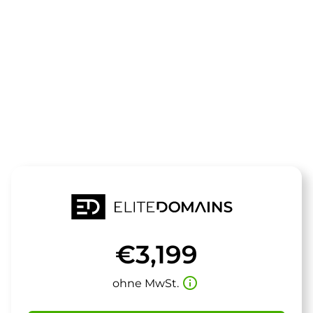
Die Domain
spores.de
steht zum Verkauf
€3,199
info_outline
ohne MwSt.